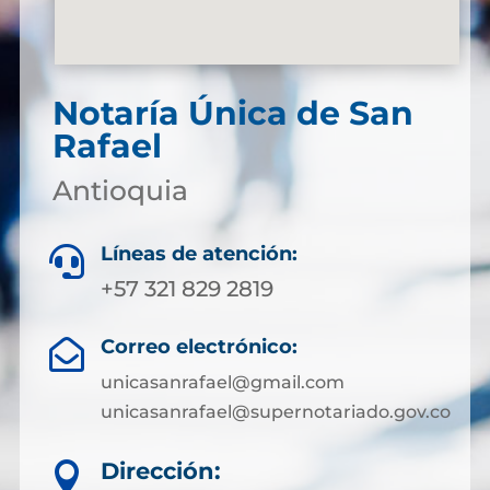
Notaría Única de San
Rafael
Antioquia
Líneas de atención:

+57 321 829 2819
Correo electrónico:

unicasanrafael@gmail.com
unicasanrafael@supernotariado.gov.co
Dirección:
