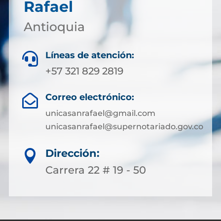
Rafael
Antioquia
Líneas de atención:

+57 321 829 2819
Correo electrónico:

unicasanrafael@gmail.com
unicasanrafael@supernotariado.gov.co
Dirección:

Carrera 22 # 19 - 50