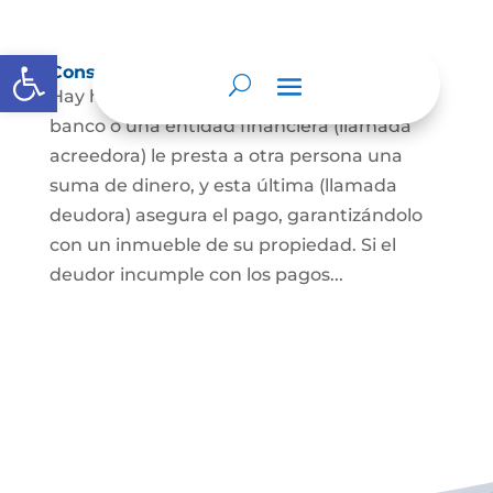
Abrir barra de herramientas
Constitución de hipoteca
Hay hipoteca cuando una persona, o un
banco o una entidad financiera (llamada
acreedora) le presta a otra persona una
suma de dinero, y esta última (llamada
deudora) asegura el pago, garantizándolo
con un inmueble de su propiedad. Si el
deudor incumple con los pagos...