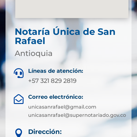
Notaría Única de San
Rafael
Antioquia
Líneas de atención:

+57 321 829 2819
Correo electrónico:

unicasanrafael@gmail.com
unicasanrafael@supernotariado.gov.co
Dirección:
