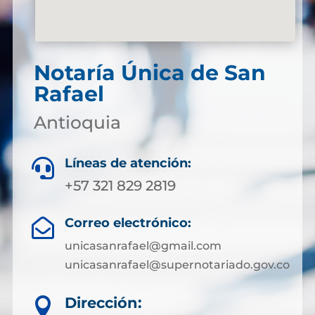
Notaría Única de San
Rafael
Antioquia
Líneas de atención:

+57 321 829 2819
Correo electrónico:

unicasanrafael@gmail.com
unicasanrafael@supernotariado.gov.co
Dirección:
