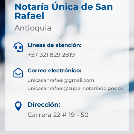
Notaría Única de San
Rafael
Antioquia
Líneas de atención:

+57 321 829 2819
Correo electrónico:

unicasanrafael@gmail.com
unicasanrafael@supernotariado.gov.co
Dirección:

Carrera 22 # 19 - 50