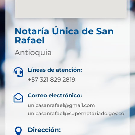
Notaría Única de San
Rafael
Antioquia
Líneas de atención:

+57 321 829 2819
Correo electrónico:

unicasanrafael@gmail.com
unicasanrafael@supernotariado.gov.co
Dirección:
