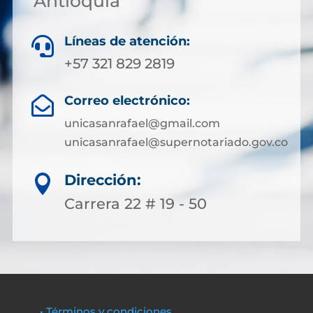
Antioquia
Líneas de atención:

+57 321 829 2819
Correo electrónico:

unicasanrafael@gmail.com
unicasanrafael@supernotariado.gov.co
Dirección:

Carrera 22 # 19 - 50
• Términos y condiciones