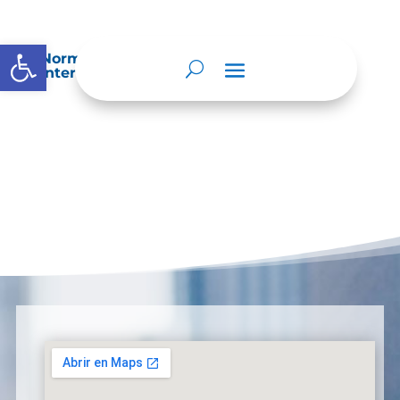
Abrir barra de herramientas
Normatividad especial que les aplique de
interés.