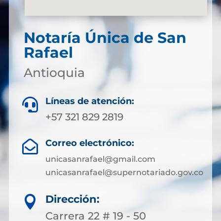
Notaría Única de San
Rafael
Antioquia
Líneas de atención:

+57 321 829 2819
Correo electrónico:

unicasanrafael@gmail.com
unicasanrafael@supernotariado.gov.co
Dirección:

Carrera 22 # 19 - 50