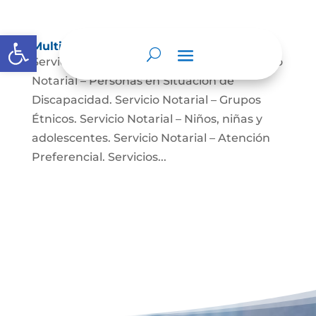
Abrir barra de herramientas
Multimedia
Servicio Notarial – Fuerzas Militares. Servicio
Notarial – Personas en Situación de
Discapacidad. Servicio Notarial – Grupos
Étnicos. Servicio Notarial – Niños, niñas y
adolescentes. Servicio Notarial – Atención
Preferencial. Servicios...