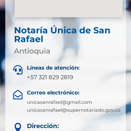
Notaría Única de San
Rafael
Antioquia
Líneas de atención:

+57 321 829 2819
Correo electrónico:

unicasanrafael@gmail.com
unicasanrafael@supernotariado.gov.co
Dirección:
