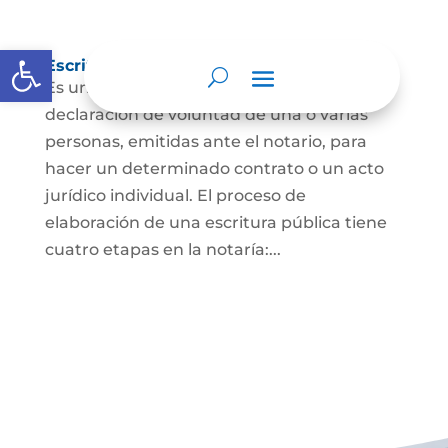
Abrir barra de herramientas
Escritura Pública
Es un documento que contiene la
declaración de voluntad de una o varias
personas, emitidas ante el notario, para
hacer un determinado contrato o un acto
jurídico individual. El proceso de
elaboración de una escritura pública tiene
cuatro etapas en la notaría:...