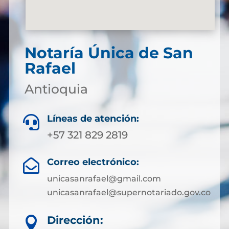
Notaría Única de San
Rafael
Antioquia
Líneas de atención:

+57 321 829 2819
Correo electrónico:

unicasanrafael@gmail.com
unicasanrafael@supernotariado.gov.co
Dirección:
