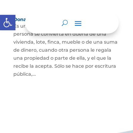
Abrir barra de herramientas
Donación
Es uno de los contratos cuyo fin es que una
persona se convierta en dueña de una
vivienda, lote, finca, mueble o de una suma
de dinero, cuando otra persona le regala
una propiedad o parte de ella, y el que la
recibe la acepta. Sólo se hace por escritura
pública,...