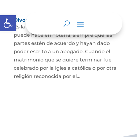
Abrir barra de herramientas
Divorcio
Es la terminación del Matrimonio Civil y se
puede hace en notaría, siempre que las
partes estén de acuerdo y hayan dado
poder escrito a un abogado. Cuando el
matrimonio que se quiere terminar fue
celebrado por la iglesia católica o por otra
religión reconocida por el...