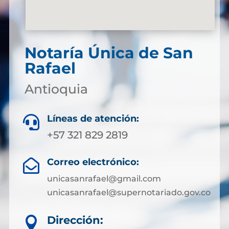
Notaría Única de San
Rafael
Antioquia
Líneas de atención:

+57 321 829 2819
Correo electrónico:

unicasanrafael@gmail.com
unicasanrafael@supernotariado.gov.co
Dirección:
