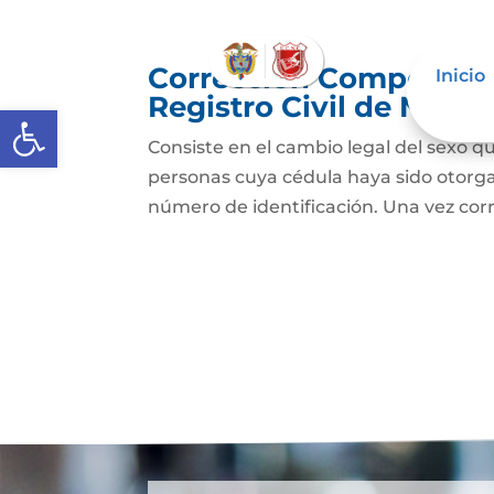
Corrección Componente
Inicio
Registro Civil de Naci
Abrir barra de herramientas
Consiste en el cambio legal del sexo qu
personas cuya cédula haya sido otorg
número de identificación. Una vez cor