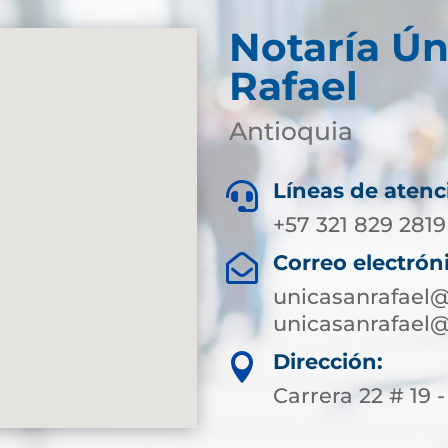
Notaría Ún
Rafael
Antioquia
Líneas de atenc

+57 321 829 2819
Correo electrón

unicasanrafael
unicasanrafael@
Dirección:

Carrera 22 # 19 -