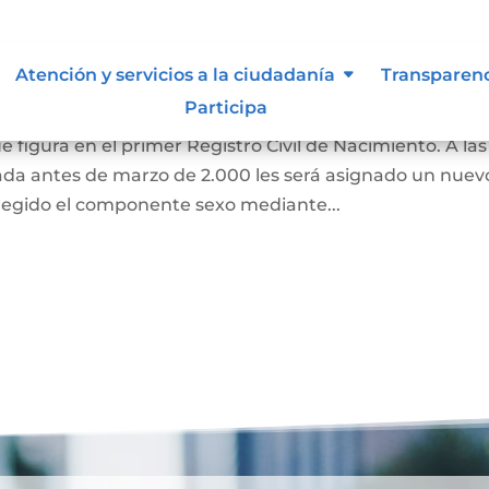
 de Identidad Sexual en el
Atención y servicios a la ciudadanía
Transparen
miento
Participa
e figura en el primer Registro Civil de Nacimiento. A las
ada antes de marzo de 2.000 les será asignado un nuev
regido el componente sexo mediante...