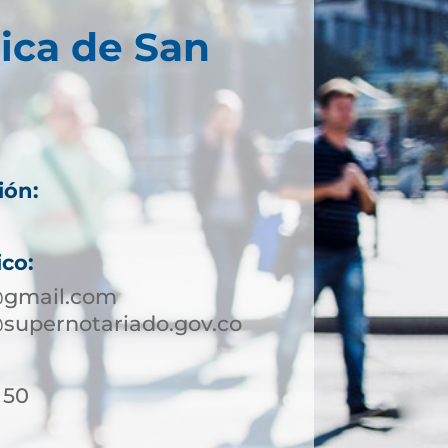
ica de San
ión:
ico:
@gmail.com
supernotariado.gov.co
 50