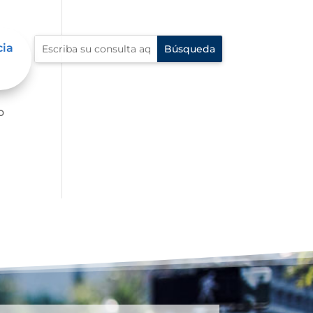
cia
o