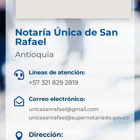
Notaría Única de San
Rafael
Antioquia
Líneas de atención:

+57 321 829 2819
Correo electrónico:

unicasanrafael@gmail.com
unicasanrafael@supernotariado.gov.co
Dirección:
