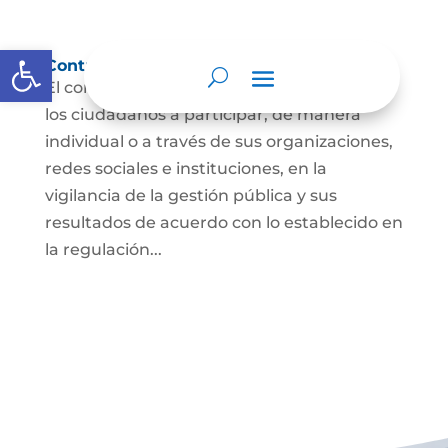
Abrir barra de herramientas
Control social
El control social es el derecho y el deber de
los ciudadanos a participar, de manera
individual o a través de sus organizaciones,
redes sociales e instituciones, en la
vigilancia de la gestión pública y sus
resultados de acuerdo con lo establecido en
la regulación...