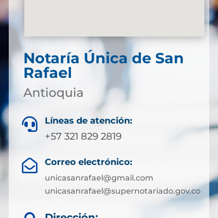
Notaría Única de San
Rafael
Antioquia
Líneas de atención:

+57 321 829 2819
Correo electrónico:

unicasanrafael@gmail.com
unicasanrafael@supernotariado.gov.co
Dirección: