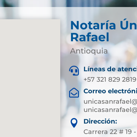
Notaría Ún
Rafael
Antioquia
Líneas de atenc

+57 321 829 2819
Correo electrón

unicasanrafael
unicasanrafael@
Dirección:

Carrera 22 # 19 -