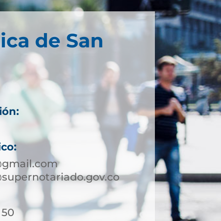
ica de San
ión:
ico:
@gmail.com
supernotariado.gov.co
 50