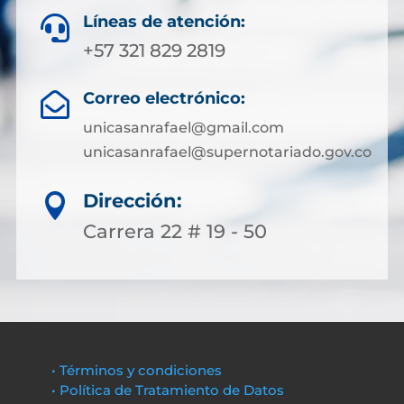
Líneas de atención:

+57 321 829 2819
Correo electrónico:

unicasanrafael@gmail.com
unicasanrafael@supernotariado.gov.co
Dirección:

Carrera 22 # 19 - 50
• Términos y condiciones
• Política de Tratamiento de Datos