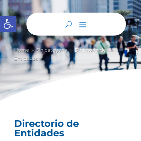
Abrir barra de herramientas
Home
Sin categoría
Directorio de
9
9
Entidades
Directorio de
Entidades