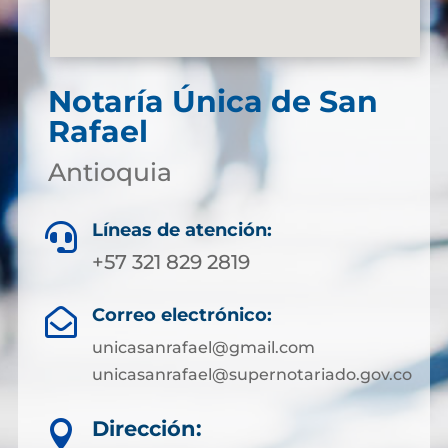
Notaría Única de San
Rafael
Antioquia
Líneas de atención:

+57 321 829 2819
Correo electrónico:

unicasanrafael@gmail.com
unicasanrafael@supernotariado.gov.co
Dirección:
