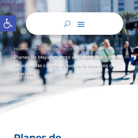
Abrir barra de herramientas
Home
Planes de Mejoramiento vigentes
9
9
Planes de Mejoramiento vigentes exigidos por
los entes de control o auditoría externos o
internos.
Planes de